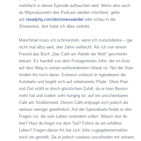
mehrfach in dieser Episode auftauchen wird. Wenn also auch
du MitproduzentIn des Podcast werden möchtest, gehe
auf
steadyhq.com/de/sinneswandel
oder schau in die
Shownotes, dort habe ich alles verlinkt.
Manchmal muss ich schmunzeln, wenn ich zurückdenke – gar
nicht mal allzu weit, drei Jahre vielleicht. Als ich von einem
Freund das Buch „Das Café am Rande der Welt“ geschenkt
bekam. Es handelt von dem Protagonisten John, der im Auto
auf dem Weg in seinen wohlverdienten Urlaub ist. Nur der Stau
hindert ihn noch daran. Entnervt verlässt er irgendwann die
Autobahn und begibt sich auf unbekannte Pfade. Ohne Plan
und Ziel stößt er durch glücklichen Zufall, da er kein Benzin
mehr hat und zudem sehr hungrig ist, auf ein unscheinbares
Café am Straßenrand. Dieses Café entpuppt sich jedoch als
weitaus weniger gewöhnlich. Auf der Speisekarte findet er drei
Fragen vor, die sein Leben verändern sollen: Warum bist du
hier? Hast du Angst vor dem Tod? Führst du ein erfülltes
Leben? Fragen dieser Art hat sich John zugegebenermaßen
noch nie gestellt. Da er jedoch sowieso unzufrieden mit seinem