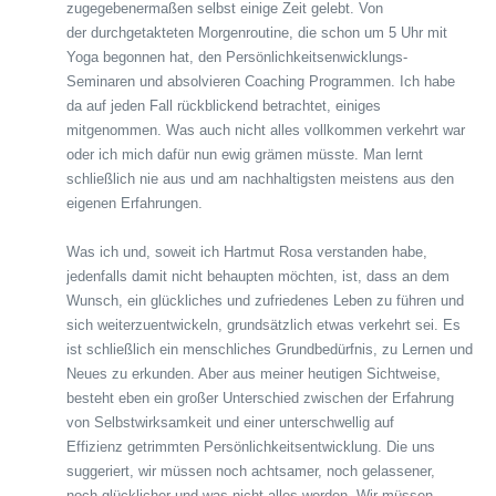
zugegebenermaßen selbst einige Zeit gelebt. Von
der durchgetakteten Morgenroutine, die schon um 5 Uhr mit
Yoga begonnen hat, den Persönlichkeitsenwicklungs-
Seminaren und absolvieren Coaching Programmen. Ich habe
da auf jeden Fall rückblickend betrachtet, einiges
mitgenommen. Was auch nicht alles vollkommen verkehrt war
oder ich mich dafür nun ewig grämen müsste. Man lernt
schließlich nie aus und am nachhaltigsten meistens aus den
eigenen Erfahrungen.
Was ich und, soweit ich Hartmut Rosa verstanden habe,
jedenfalls damit nicht behaupten möchten, ist, dass an dem
Wunsch, ein glückliches und zufriedenes Leben zu führen und
sich weiterzuentwickeln, grundsätzlich etwas verkehrt sei. Es
ist schließlich ein menschliches Grundbedürfnis, zu Lernen und
Neues zu erkunden. Aber aus meiner heutigen Sichtweise,
besteht eben ein großer Unterschied zwischen der Erfahrung
von Selbstwirksamkeit und einer unterschwellig auf
Effizienz getrimmten Persönlichkeitsentwicklung. Die uns
suggeriert, wir müssen noch achtsamer, noch gelassener,
noch glücklicher und was nicht alles werden. Wir müssen