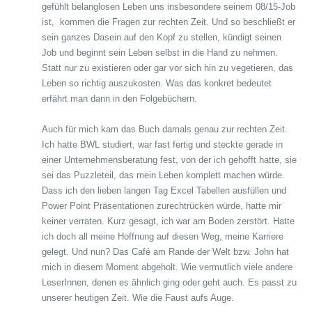
gefühlt belanglosen Leben uns insbesondere seinem 08/15-Job
ist, kommen die Fragen zur rechten Zeit. Und so beschließt er
sein ganzes Dasein auf den Kopf zu stellen, kündigt seinen
Job und beginnt sein Leben selbst in die Hand zu nehmen.
Statt nur zu existieren oder gar vor sich hin zu vegetieren, das
Leben so richtig auszukosten. Was das konkret bedeutet
erfährt man dann in den Folgebüchern.
Auch für mich kam das Buch damals genau zur rechten Zeit.
Ich hatte BWL studiert, war fast fertig und steckte gerade in
einer Unternehmensberatung fest, von der ich gehofft hatte, sie
sei das Puzzleteil, das mein Leben komplett machen würde.
Dass ich den lieben langen Tag Excel Tabellen ausfüllen und
Power Point Präsentationen zurechtrücken würde, hatte mir
keiner verraten. Kurz gesagt, ich war am Boden zerstört. Hatte
ich doch all meine Hoffnung auf diesen Weg, meine Karriere
gelegt. Und nun? Das Café am Rande der Welt bzw. John hat
mich in diesem Moment abgeholt. Wie vermutlich viele andere
LeserInnen, denen es ähnlich ging oder geht auch. Es passt zu
unserer heutigen Zeit. Wie die Faust aufs Auge.