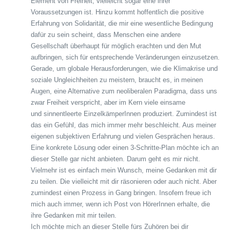
Element von Freiheit, vielleicht sogar eine ihrer
Voraussetzungen ist. Hinzu kommt hoffentlich die positive
Erfahrung von Solidarität, die mir eine wesentliche Bedingung
dafür zu sein scheint, dass Menschen eine andere
Gesellschaft überhaupt für möglich erachten und den Mut
aufbringen, sich für entsprechende Veränderungen einzusetzen.
Gerade, um globale Herausforderungen, wie die Klimakrise und
soziale Ungleichheiten zu meistern, braucht es, in meinen
Augen, eine Alternative zum neoliberalen Paradigma, dass uns
zwar Freiheit verspricht, aber im Kern viele einsame
und sinnentleerte EinzelkämperInnen produziert. Zumindest ist
das ein Gefühl, das mich immer mehr beschleicht. Aus meiner
eigenen subjektiven Erfahrung und vielen Gesprächen heraus.
Eine konkrete Lösung oder einen 3-Schritte-Plan möchte ich an
dieser Stelle gar nicht anbieten. Darum geht es mir nicht.
Vielmehr ist es einfach mein Wunsch, meine Gedanken mit dir
zu teilen. Die vielleicht mit dir räsonieren oder auch nicht. Aber
zumindest einen Prozess in Gang bringen. Insofern freue ich
mich auch immer, wenn ich Post von HörerInnen erhalte, die
ihre Gedanken mit mir teilen.
Ich möchte mich an dieser Stelle fürs Zuhören bei dir