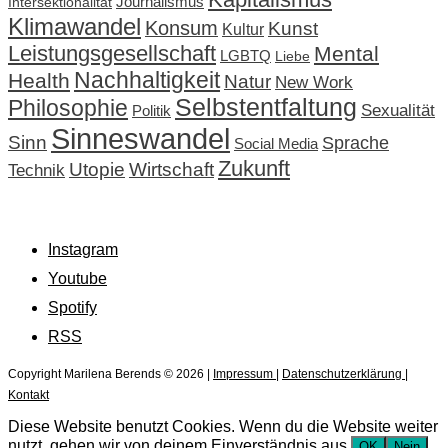
Intersektionalität
Journalismus
Klimawandel
Konsum
Kunst
Kultur
Leistungsgesellschaft
Mental
LGBTQ
Liebe
Nachhaltigkeit
Health
Natur
New Work
Selbstentfaltung
Philosophie
Sexualität
Politik
Sinneswandel
Sinn
Sprache
Social Media
Zukunft
Utopie
Wirtschaft
Technik
Instagram
Youtube
Spotify
RSS
Copyright Marilena Berends © 2026 |
Impressum
|
Datenschutzerklärung
|
Kontakt
Diese Website benutzt Cookies. Wenn du die Website weiter
nutzt, gehen wir von deinem Einverständnis aus.
OK
Nein