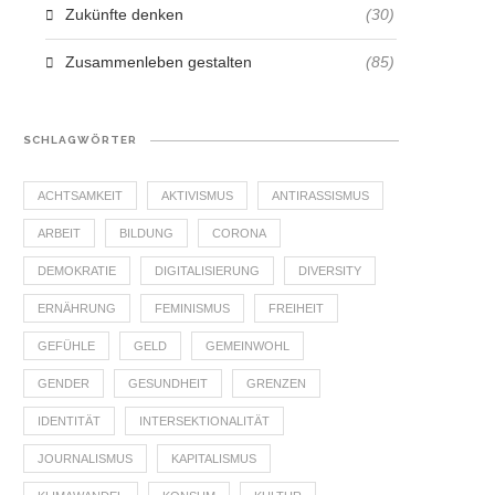
Zukünfte denken
(30)
Zusammenleben gestalten
(85)
SCHLAGWÖRTER
ACHTSAMKEIT
AKTIVISMUS
ANTIRASSISMUS
ARBEIT
BILDUNG
CORONA
DEMOKRATIE
DIGITALISIERUNG
DIVERSITY
ERNÄHRUNG
FEMINISMUS
FREIHEIT
GEFÜHLE
GELD
GEMEINWOHL
GENDER
GESUNDHEIT
GRENZEN
IDENTITÄT
INTERSEKTIONALITÄT
JOURNALISMUS
KAPITALISMUS