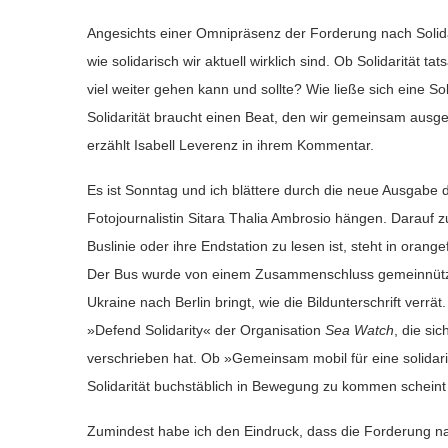
Angesichts einer Omnipräsenz der Forderung nach Solidari
wie solidarisch wir aktuell wirklich sind. Ob Solidarität t
viel weiter gehen kann und sollte? Wie ließe sich eine Sol
Solidarität braucht einen Beat, den wir gemeinsam aus
erzählt Isabell Leverenz in ihrem Kommentar.
Es ist Sonntag und ich blättere durch die neue Ausgabe
Fotojournalistin Sitara Thalia Ambrosio hängen. Darauf z
Buslinie oder ihre Endstation zu lesen ist, steht in oran
Der Bus wurde von einem Zusammenschluss gemeinnützige
Ukraine nach Berlin bringt, wie die Bildunterschrift verr
»Defend Solidarity« der Organisation
Sea Watch
, die si
verschrieben hat. Ob »Gemeinsam mobil für eine solidari
Solidarität buchstäblich in Bewegung zu kommen schei
Zumindest habe ich den Eindruck, dass die Forderung nac