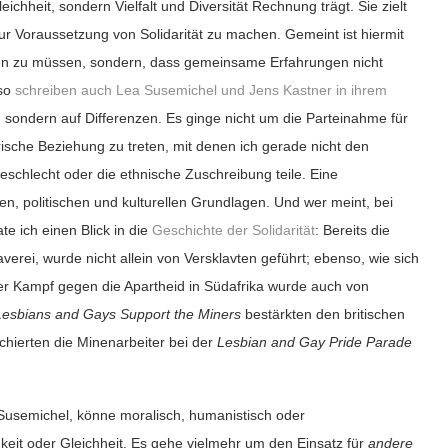
leichheit, sondern Vielfalt und Diversität Rechnung trägt. Sie zielt
r Voraussetzung von Solidarität zu machen. Gemeint ist hiermit
alten zu müssen, sondern, dass gemeinsame Erfahrungen nicht
so
schreiben auch Lea Susemichel und Jens Kastner in ihrem
t, sondern auf Differenzen. Es ginge nicht um die Parteinahme für
ische Beziehung zu treten, mit denen ich gerade nicht den
Geschlecht oder die ethnische Zuschreibung teile.
Eine
en, politischen und kulturellen Grundlagen.
Und wer meint, bei
e ich einen Blick in die
Geschichte der Solidarität
: Bereits die
erei, wurde nicht allein von Versklavten geführt;
ebenso, wie sich
er Kampf gegen die Apartheid in Südafrika wurde auch von
Lesbians and Gays Support the Miners
bestärkten den britischen
hierten die Minenarbeiter bei der
Lesbian and Gay Pride
Parade
 Susemichel,
könne
moralisch, humanistisch oder
chkeit oder Gleichheit. Es gehe
vielmehr
um den Einsatz für
andere