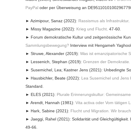
PayPal
oder per Überweisung an DE9511010100296779
► Azimipour, Sanaz (2022):
Rassismus als Infrastruktur
.
► Missy Magazine (2022):
Krieg und Flucht
. 47-60.
► Forum demokratische Kultur und zeitgenössische Kuns
Sammlungsbewegung?
Interview mit Hengameh Yaghoob
► Struwe, Alexander (2019):
Was ist emanzipatorische So
► Lessenich, Stephan (2019):
Grenzen der Demokratie. T
► Susemichel, Lea; Kastner Jens (2021): Unbedingte Soli
► Hausbichler, Beate (2022):
Lea Susemichel und Jens Ka
Standard.
► ELES (2021):
Plurale Erinnerungskultur: Gemeinsames E
► Arendt, Hannah (1981):
Vita activa oder Vom tätigen 
► Hark, Sabine (2021):
Flucht und Migration. Wir brauch
► Jaeggi, Rahel (2021): Solidarität und Gleichgültigkeit.
49-66.