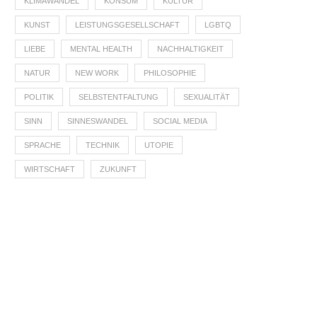
KLIMAWANDEL
KONSUM
KULTUR
KUNST
LEISTUNGSGESELLSCHAFT
LGBTQ
LIEBE
MENTAL HEALTH
NACHHALTIGKEIT
NATUR
NEW WORK
PHILOSOPHIE
POLITIK
SELBSTENTFALTUNG
SEXUALITÄT
SINN
SINNESWANDEL
SOCIAL MEDIA
SPRACHE
TECHNIK
UTOPIE
WIRTSCHAFT
ZUKUNFT