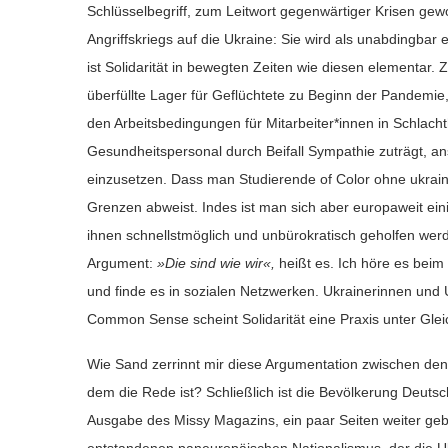
Schlüsselbegriff, zum Leitwort gegenwärtiger Krisen ge
Angriffskriegs auf die Ukraine: Sie wird als unabdingbar er
ist Solidarität in bewegten Zeiten wie diesen elementar. 
überfüllte Lager für Geflüchtete zu Beginn der Pandemi
den Arbeitsbedingungen für Mitarbeiter*innen in Schlach
Gesundheitspersonal durch Beifall Sympathie zuträgt, an
einzusetzen. Dass man Studierende of Color ohne ukrain
Grenzen abweist. Indes ist man sich aber europaweit ein
ihnen schnellstmöglich und unbürokratisch geholfen wer
Argument:
»Die sind wie wir«,
heißt es. Ich höre es beim
und finde es in sozialen Netzwerken. Ukrainerinnen und U
Common Sense scheint
Solidarität eine Praxis unter Gle
Wie Sand zerrinnt mir diese Argumentation zwischen den F
dem die Rede ist? Schließlich ist die Bevölkerung Deutschl
Ausgabe des Missy Magazins, ein paar Seiten weiter gebl