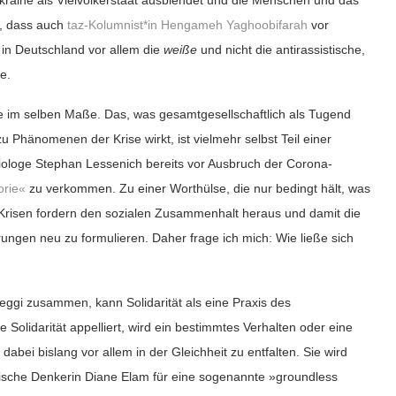
raine als Vielvölkerstaat ausblendet und die Menschen und das
h, dass auch
taz-Kolumnist*in Hengameh Yaghoobifarah
vor
in Deutschland vor allem die
weiße
und nicht die antirassistische,
ge.
 alle im selben Maße. Das, was gesamtgesellschaftlich als Tugend
u Phänomenen der Krise wirkt, ist
vielmehr
selbst Teil einer
oziologe Stephan Lessenich bereits vor Ausbruch der Corona-
orie«
zu verkommen
.
Zu einer Worthülse, die nur bedingt
hält,
was
Krisen fordern den soziale
n Zusammenhalt heraus und damit die
rungen neu zu formulieren. Daher frage ich mich: Wie ließe sich
aeggi zusammen, kann Solidarität als eine Praxis des
olidarität appelliert, wird ein bestimmtes Verhalten oder eine
t dabei
bislang
vor allem in der Gleichheit zu entfalten. Sie wird
istische Denkerin Diane Elam für eine sogenannte »groundless