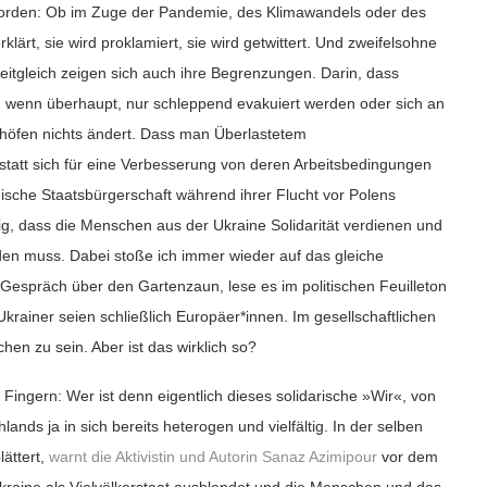
worden
:
Ob im Zuge der Pandemie, des Klimawandels oder des
klärt, sie wird proklamiert, sie wird getwittert. Und zweifelsohne
Zeitgleich zeigen sich auch ihre Begrenzungen. Darin, dass
e, wenn überhaupt, nur schleppend evakuiert werden oder sich an
thöfen nichts ändert. Dass man Überlastetem
statt sich für eine Verbesserung von deren Arbeitsbedingungen
ische Staatsbürgerschaft während ihrer Flucht vor Polens
ig, dass die Menschen aus der Ukraine Solidarität verdienen und
den muss. Dabei stoße ich immer wieder auf das gleiche
 Gespräch über den Gartenzaun, lese es im politischen Feuilleton
krainer seien schließlich Europäer*innen. Im gesellschaftlichen
ichen zu sein. Aber ist das wirklich so?
ingern: Wer ist denn eigentlich dieses solidarische »
Wir«,
von
ands ja in sich bereits heterogen und vielfältig. In der selben
ättert,
warnt die Aktivistin und Autorin Sanaz Azimipour
vor dem