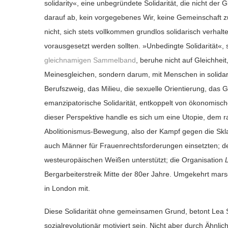
solidarity«, eine unbegründete Solidarität,
die nicht der G
darauf ab, kein vorgegebenes Wir, keine Gemeinschaft zu
nicht, sich stets vollkommen grundlos solidarisch verh
vorausgesetzt werden sollten.
»
Unbedingte Solidarität«
, 
gleichnamigen Sammelband
, beruhe nicht auf Gleichhei
Me
inesgleichen, sondern darum, mit Menschen in solidar
Berufszweig, das Milieu, die sexuelle Orientierung, das 
emanzipatorische Solidarität, entkoppelt von ökonomisch
dieser Perspektive handle es sich um eine Utopie, dem rat
Abolitionismus-Bewegung, also der Kampf gegen die Sklav
auch
Männer für Frauenrechtsforderungen einsetzten; d
westeuropäischen Weißen unterstützt; die Organisation
Bergarbeiterstreik Mitte der 80er Jahre
. U
mgekehrt marsc
in London mit.
Diese Solidarität ohne gemeinsamen Grund, betont Lea
sozialrevolutionär motiviert sein. Nicht aber durch Ähnli