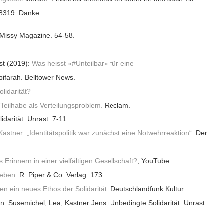
8319. Danke.
 Missy Magazine. 54-58.
t (2019):
Was heisst »#Unteilbar« für eine
ifarah. Belltower News.
lidarität?
eilhabe als Verteilungsproblem.
Reclam.
darität. Unrast. 7-11.
stner: „Identitätspolitik war zunächst eine Notwehrreaktion“
. Der
rinnern in einer vielfältigen Gesellschaft?
, YouTube.
Leben
. R. Piper & Co. Verlag. 173.
en ein neues Ethos der Solidarität.
Deutschlandfunk Kultur.
 In: Susemichel, Lea; Kastner Jens: Unbedingte Solidarität. Unrast.