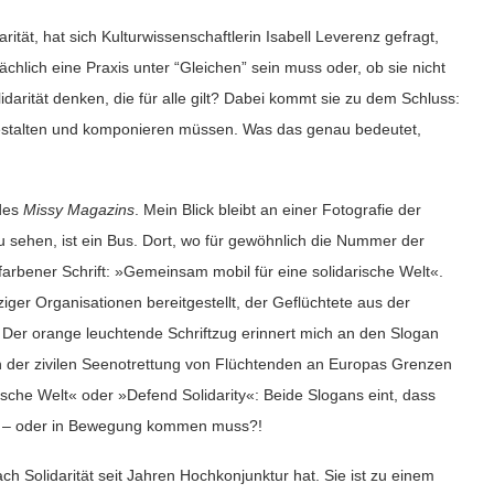
tät, hat sich Kulturwissenschaftlerin Isabell Leverenz gefragt,
atsächlich eine Praxis unter “Gleichen” sein muss oder, ob sie nicht
idarität denken, die für alle gilt? Dabei kommt sie zu dem Schluss:
gestalten und komponieren müssen. Was das genau bedeutet,
 des
Missy Magazins
. Mein Blick bleibt an einer Fotografie der
u sehen, ist ein Bus. Dort, wo für gewöhnlich die Nummer der
gefarbener Schrift: »Gemeinsam mobil für eine solidarische Welt«.
r Organisationen bereitgestellt, der Geflüchtete aus der
ät. Der orange leuchtende Schriftzug erinnert mich an den Slogan
ch der zivilen Seenotrettung von Flüchtenden an Europas Grenzen
sche Welt« oder »Defend Solidarity«: Beide Slogans eint, dass
nt – oder in Bewegung kommen muss?!
h Solidarität seit Jahren Hochkonjunktur hat. Sie ist zu einem