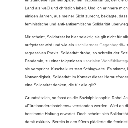
entstandenen paneuropäischen Nationalismus, der die Uk
Land als
weiß
und christlich labelt. Und
ich erinnere mic
einigen Jahren, aus meiner Sicht zurecht,
beklagte,
dass 
feministische und anti-antisemitische Solidarität überwie
Mir scheint,
Solidarität ist
hier
selektiv
, sie gilt nicht für
aufgefasst wird und wie ein
»schillernder Gegenbegriff«
z
regressiven Praxis. Solidarität drohe, so schreibt der S
Pandemie, zu einer folgenlosen
»sozialen Wohlfühlkateg
sie verspricht. Kuschelkurs statt Schlagweite.
Es stimmt, 
Notwendigkeit, Solidarität im Kontext dieser Herausforde
eine Solidarität denken, die für alle gilt?
Grundsätzlich, so fasst es die Sozialphilosophin Rahel J
»Füreinandereinstehens« verstanden werden. Wird an die S
bestimmte Haltung erwartet. Doch scheint sich Solidaritä
damit exklusiv. Bereits in den 90ern plädierte die femin