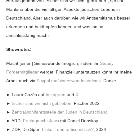
Herausgeberin von “Sicher sind wir nicht geblieben”, spricht
Marilena über die vielfältigen Aspekte jüdischen Lebens in
Deutschland. Aber auch darüber, wie wir Antisemitismus besser
erkennen und bekämpfen können und was ihn so
anschlussfähig macht.
Shownotes:
Macht [einen] Sinneswandel möglich, indem ihr
Steady
Fördermitglieder
werdet. Finanziell unterstützen könnt ihr meine
Arbeit auch via
Paypal.me/sinneswandelpodcast
. Danke.
► Laura Cazés auf
Instagram
und
X
►
Sicher sind wir nicht geblieben
, Fischer 2022
►
Zentralwohlfahrtsstelle der Juden in Deutschland
► ARD,
Freitagnacht Jews
mit Daniel Donskoy
► ZDF, Die Spur:
Links – und antisemitisch?
, 2024