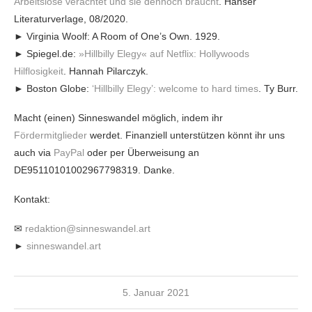
Arbeitslose verachtet und sie dennoch braucht
. Hanser
Literaturverlage, 08/2020.
► Virginia Woolf: A Room of One’s Own. 1929.
► Spiegel.de:
»Hillbilly Elegy« auf Netflix: Hollywoods
Hilflosigkeit
. Hannah Pilarczyk.
► Boston Globe:
‘Hillbilly Elegy’: welcome to hard times
. Ty Burr.
Macht (einen) Sinneswandel möglich, indem ihr
Fördermitglieder
werdet. Finanziell unterstützen könnt ihr uns
auch via
PayPal
oder per Überweisung an
DE95110101002967798319. Danke.
Kontakt:
✉
redaktion@sinneswandel.art
►
sinneswandel.art
5. Januar 2021