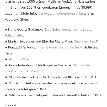
jetzt mit bis zu 1000 grünen Mbit/s im Vodafone Netz surfen –
mit Strom aus 100 % erneuerbaren Energien – ab 39,99€
dauerhaft. Mehr Infos auf
vodafone.de/greengigabit
und im
Vodafone Shop.
►Hans-Georg Gadamer:
“Das Selbstverständliche ist das
Rätselhafte”
.
►Martin Heidegger und Bhikkhu Maha Mani:
“Interview 1964”
.
►Kenza Ait Si Abbou:
“Keine Panik, ist nur Technik”
Gräfe und
Unzer.
►
AlgorithmWatch
.
► Fraunhofer-Institut für Kognitive Systeme:
“Künstliche
Intelligenz in der Medizin”
.
► “Künstliche Intelligenz für Umwelt- und Klimaschutz” BMU.
► “Fünf-Punkte-Programm des Bundesumweltministeriums für
Künstliche Intelligenz” BMU.
► “Mit Künstlicher Intelligenz Klima und Umwelt schützen” BMU.
Kontakt: