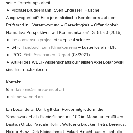
seine Forschungsarbeit.
► Michael Brüggemann, Sven Engesser: Falsche
Ausgewogenheit? Eine journalistische Berufsnorm auf dem
Prüfstand in: “Verantwortung – Gerechtigkeit – Öffentlichkeit:
Normative Perspektiven auf Kommunikation”, S. 51-63 (2016).
►
the consensus project
of skeptical science.
► S4F:
Handbuch zum Klimakonsens
– kostenlos als PDF.
► IPCC:
Sixth Assessment Report
(08/2021).
► Artikel des WELT-Wissenschaftsjournalisten Axel Bojanowski
sind
hier
nachzulesen.
Kontakt:
✉
redaktion@sinneswandel.art
►
sinneswandel.art
Ein besonderer Dank gilt den Fördermitgliedern, die
Sinneswandel als Pionier*innen mit 10€ im Monat unterstützen:
Bastian Groß, Pascale Röllin, Wolfgang Brucker, Petra Berends,
Holger Bunz, Dirk Kleinschmidt, Eckart Hirschhausen, Isabelle