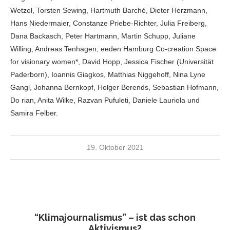
Wetzel, Torsten Sewing, Hartmuth Barché, Dieter Herzmann,
Hans Niedermaier, Constanze Priebe-Richter, Julia Freiberg,
Dana Backasch, Peter Hartmann, Martin Schupp, Juliane
Willing, Andreas Tenhagen, eeden Hamburg Co-creation Space
for visionary women*, David Hopp, Jessica Fischer (Universität
Paderborn), Ioannis Giagkos, Matthias Niggehoff, Nina Lyne
Gangl, Johanna Bernkopf, Holger Berends, Sebastian Hofmann,
Do rian, Anita Wilke, Razvan Pufuleti, Daniele Lauriola und
Samira Felber.
19. Oktober 2021
“Klimajournalismus” – ist das schon
Aktivismus?