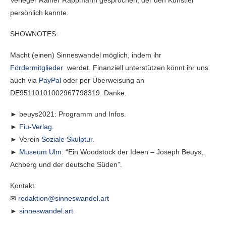
Verleger Rainer Rappmann gesprochen, der den Künstler
persönlich kannte.
SHOWNOTES:
Macht (einen) Sinneswandel möglich, indem ihr
Fördermitglieder
werdet. Finanziell unterstützen könnt ihr uns
auch via
PayPal
oder per Überweisung an
DE95110101002967798319. Danke.
► beuys2021: Programm und Infos.
►
Fiu-Verlag
.
► Verein
Soziale Skulptur
.
►
Museum Ulm
: “Ein Woodstock der Ideen – Joseph Beuys,
Achberg und der deutsche Süden”.
Kontakt:
✉
redaktion@sinneswandel.art
►
sinneswandel.art