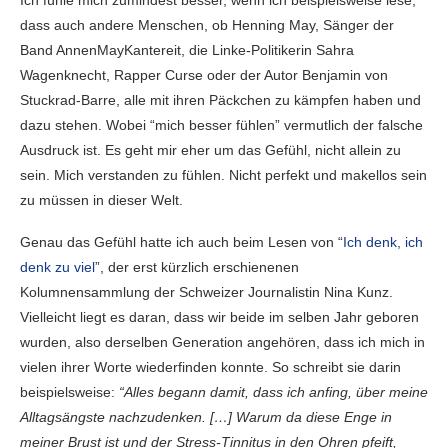
Ich fühle mich zumindest besser, wenn ich beispielsweise lese,
dass auch andere Menschen, ob Henning May, Sänger der
Band AnnenMayKantereit, die Linke-Politikerin Sahra
Wagenknecht, Rapper Curse oder der Autor Benjamin von
Stuckrad-Barre, alle mit ihren Päckchen zu kämpfen haben und
dazu stehen. Wobei “mich besser fühlen” vermutlich der falsche
Ausdruck ist. Es geht mir eher um das Gefühl, nicht allein zu
sein. Mich verstanden zu fühlen. Nicht perfekt und makellos sein
zu müssen in dieser Welt.
Genau das Gefühl hatte ich auch beim Lesen von “
Ich denk, ich
denk zu viel
”, der erst kürzlich erschienenen
Kolumnensammlung der Schweizer Journalistin Nina Kunz.
Vielleicht liegt es daran, dass wir beide im selben Jahr geboren
wurden, also derselben Generation angehören, dass ich mich in
vielen ihrer Worte wiederfinden konnte. So schreibt sie darin
beispielsweise:
“Alles begann damit, dass ich anfing, über meine
Alltagsängste nachzudenken. […] Warum da diese Enge in
meiner Brust ist und der Stress-Tinnitus in den Ohren pfeift,