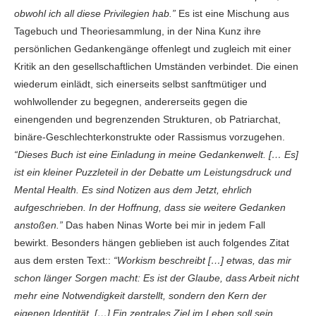
obwohl ich all diese Privilegien hab.”
Es ist eine Mischung aus
Tagebuch und Theoriesammlung, in der Nina Kunz ihre
persönlichen Gedankengänge offenlegt und zugleich mit einer
Kritik an den gesellschaftlichen Umständen verbindet. Die einen
wiederum einlädt, sich einerseits selbst sanftmütiger und
wohlwollender zu begegnen, andererseits gegen die
einengenden und begrenzenden Strukturen, ob Patriarchat,
binäre-Geschlechterkonstrukte oder Rassismus vorzugehen.
“Dieses Buch ist eine Einladung in meine Gedankenwelt. [… Es]
ist ein kleiner Puzzleteil in der Debatte um Leistungsdruck und
Mental Health. Es sind Notizen aus dem Jetzt, ehrlich
aufgeschrieben. In der Hoffnung, dass sie weitere Gedanken
anstoßen.”
Das haben Ninas Worte bei mir in jedem Fall
bewirkt. Besonders hängen geblieben ist auch folgendes Zitat
aus dem ersten Text::
“Workism beschreibt […] etwas, das mir
schon länger Sorgen macht: Es ist der Glaube, dass Arbeit nicht
mehr eine Notwendigkeit darstellt, sondern den Kern der
eigenen Identität. […] Ein zentrales Ziel im Leben soll sein,