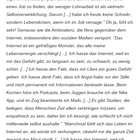
einen Job zu finden, der weniger Lohnarbeit ist als vielmehr
Selbstverwirklichung. Darum […] habe ich heute keine Schreib-,
sondern Lebenskrisen, wenn ich im Job versage.”
Oh ja, fühl ich
sehr! Genauso wie die Ambivalenz, die Nina gegenüber dem
Internet, insbesondere den sozialen Medien verspürt:
“Das
Internet ist ein gefräßiges Monster, das alle meine
Lebensenergie verschlingt […]. Ich hasse das Internet, weil es
mir das Gefühl gibt, zu langsam zu sein, zu schwach, zu wenig
schön. […] Ich hasse den Fakt, dass mir Likes ein gutes Gefühl
geben. Ich hasse denk Fakt, dass ich Angst habe vor der Stille
und mich permanent mit Informationen berieseln lasse. Beim
Kochen höre ich Podcasts, beim Joggen brauche ich die Nike
App, und im Zug beantworte ich Mails. […] Es gibt Studien, die
belegen, dass Menschen Zeit allein verbringen müssen, um
empathisch zu sein, daher bin ich besorgt, wie schlecht ich mich
mittlerweile selbst aushalte.” “Manchmal fühlt sich das Leben im
Internet an, als würde ich verhungern, obwohl mir die ganze Zeit
jemand das Maul stopft. […] Ich hasse das Internet, weil ich