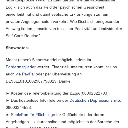
nicht gesprochen wird. Es geht darum, wie die kapitalistische
Logik, sich auch das Feld der psychischen Gesundheit
einverleibt hat und damit seelische Erkrankungen zu rein
privaten Angelegenheiten verkehrt. Wie lässt sich ein gesunder
Ausweg finden, jenseits von toxischer Positivität und individueller
Self-Care-Routine?
Shownotes:
Macht (einen) Sinneswandel möglich, indem ihr
Fördermitglieder
werdet. Finanziell unterstützen könnt ihr uns
auch via
PayPal
oder per Überweisung an
DE95110101002967798319. Danke.
► Kostenlose Telefonberatung der BZgA (08002322783).
► Das kostenlose Info-Telefon der
Deutschen Depressionshilfe
:
08003344533.
►
SeeleFon für Flüchtlinge
für Geflüchtete oder deren
Angehörigen – kultursensibel und möglichst in der Sprache der