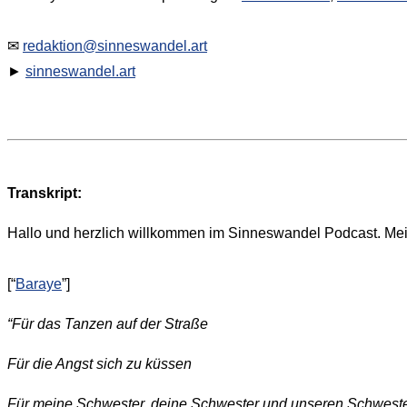
✉
redaktion@sinneswandel.art
►
sinneswandel.art
Transkript:
Hallo und herzlich willkommen im Sinneswandel Podcast. Mein
[“
Baraye
”]
“Für das Tanzen auf der Straße
Für die Angst sich zu küssen
Für meine Schwester, deine Schwester und unseren Schwest