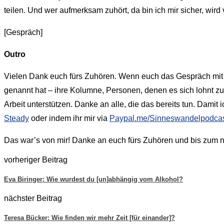
teilen. Und wer aufmerksam zuhört, da bin ich mir sicher, wird
[Gespräch]
Outro
Vielen Dank euch fürs Zuhören. Wenn euch das Gespräch mit 
genannt hat – ihre Kolumne, Personen, denen es sich lohnt zu 
Arbeit unterstützen. Danke an alle, die das bereits tun. Dami
Steady
oder indem ihr mir via
Paypal.me/Sinneswandelpodca
Das war’s von mir! Danke an euch fürs Zuhören und bis zum 
vorheriger Beitrag
Eva Biringer: Wie wurdest du [un]abhängig vom Alkohol?
nächster Beitrag
Teresa Bücker: Wie finden wir mehr Zeit [für einander]?