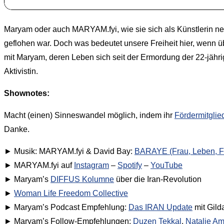
Maryam oder auch MARYAM.fyi, wie sie sich als Künstlerin nenn
geflohen war. Doch was bedeutet unsere Freiheit hier, wenn 
mit Maryam, deren Leben sich seit der Ermordung der 22-jährige
Aktivistin.
Shownotes:
Macht (einen) Sinneswandel möglich, indem ihr
Fördermitglie
Danke.
► Musik: MARYAM.fyi & David Bay:
BARAYE (Frau, Leben, Fr
► MARYAM.fyi auf
Instagram
–
Spotify
–
YouTube
► Maryam’s
DIFFUS Kolumne
über die Iran-Revolution
►
Woman Life Freedom Collective
► Maryam’s Podcast Empfehlung:
Das IRAN Update
mit Gild
► Maryam’s Follow-Empfehlungen:
Duzen Tekkal
,
Natalie Ami