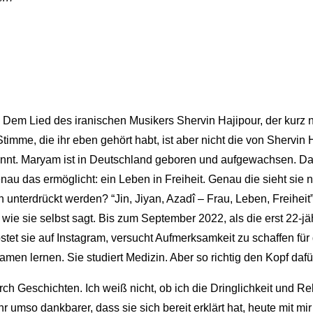
. Dem Lied des iranischen Musikers Shervin Hajipour, der kurz 
timme, die ihr eben gehört habt, ist aber nicht die von Shervin 
t. Maryam ist in Deutschland geboren und aufgewachsen. Dass sie
enau das ermöglicht: ein Leben in Freiheit.
Genau die sieht sie 
terdrückt werden? “Jin, Jiyan, Azadî – Frau, Leben, Freiheit” –
wie sie selbst sagt. Bis zum September 2022, als die erst 22-j
tet sie auf Instagram, versucht Aufmerksamkeit zu schaffen für 
xamen lernen. Sie studiert Medizin. Aber so richtig den Kopf daf
rch Geschichten. Ich weiß nicht, ob ich die Dringlichkeit und Re
 umso dankbarer, dass sie sich bereit erklärt hat, heute mit m