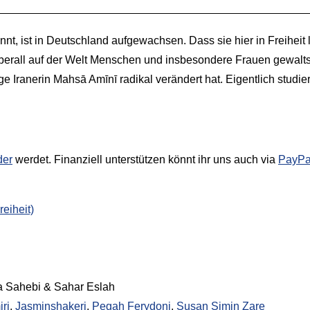
t, ist in Deutschland aufgewachsen. Dass sie hier in Freiheit 
überall auf der Welt Menschen und insbesondere Frauen gewalt
 Iranerin Mahsā Amīnī radikal verändert hat. Eigentlich studiert
der
werdet. Finanziell unterstützen könnt ihr uns auch via
PayPa
eiheit)
a Sahebi & Sahar Eslah
ri
,
Jasminshakeri
,
Pegah Ferydoni
,
Susan Simin Zare