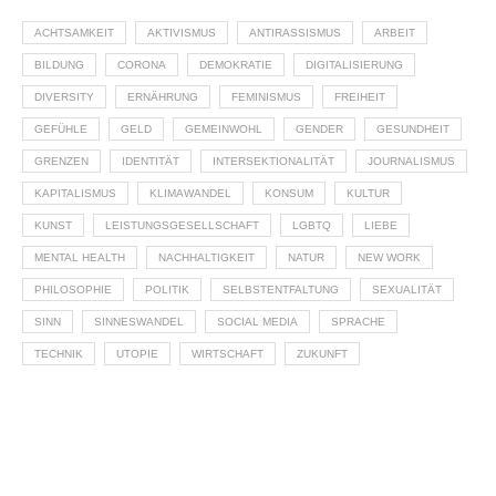
ACHTSAMKEIT
AKTIVISMUS
ANTIRASSISMUS
ARBEIT
BILDUNG
CORONA
DEMOKRATIE
DIGITALISIERUNG
DIVERSITY
ERNÄHRUNG
FEMINISMUS
FREIHEIT
GEFÜHLE
GELD
GEMEINWOHL
GENDER
GESUNDHEIT
GRENZEN
IDENTITÄT
INTERSEKTIONALITÄT
JOURNALISMUS
KAPITALISMUS
KLIMAWANDEL
KONSUM
KULTUR
KUNST
LEISTUNGSGESELLSCHAFT
LGBTQ
LIEBE
MENTAL HEALTH
NACHHALTIGKEIT
NATUR
NEW WORK
PHILOSOPHIE
POLITIK
SELBSTENTFALTUNG
SEXUALITÄT
SINN
SINNESWANDEL
SOCIAL MEDIA
SPRACHE
TECHNIK
UTOPIE
WIRTSCHAFT
ZUKUNFT