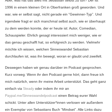
Aber, was hat das alles mit Sebastian selbst zu tun? Der ist
1996 in einem kleinen Ort in Oberfranken groß geworden. Und
war, wie er selbst sagt, nicht gerade ein “Gewinner-Typ”. Und
irgendwie fragt er sich manchmal selbst auch, wie er überhaupt
zu dem werden konnte, der er heute ist: Autor, Comedian,
Schauspieler. Ehrlich gesagt interessiert mich weniger, wie er
das genau geschafft hat, so erfolgreich zu werden. Vielmehr
möchte ich wissen, welchen Sinneswandel Sebastian
durchlaufen ist, was ihn bewegt, woran er glaubt und zweifelt.
Deswegen haben wir genau darüber im Podcast gesprochen.
Kurz vorweg: Wenn ihr den Podcast gerne hört, dann freue ich
mich natürlich, wenn ihr meine Arbeit unterstützt. Das geht ganz
einfach via
Steady
oder indem ihr mir an
Paypal.me/Sinneswandelpodcast
einen Betrag eurer Wahl
schickt. Unter allen Unterstützer*innen verlosen wir außerdem
ein Exemplar von Sebastians Buch “Mindset”. Alle Links dazu