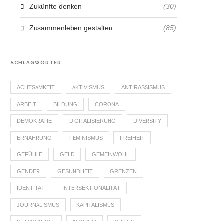
Zukünfte denken
(30)
Zusammenleben gestalten
(85)
SCHLAGWÖRTER
ACHTSAMKEIT
AKTIVISMUS
ANTIRASSISMUS
ARBEIT
BILDUNG
CORONA
DEMOKRATIE
DIGITALISIERUNG
DIVERSITY
ERNÄHRUNG
FEMINISMUS
FREIHEIT
GEFÜHLE
GELD
GEMEINWOHL
GENDER
GESUNDHEIT
GRENZEN
IDENTITÄT
INTERSEKTIONALITÄT
JOURNALISMUS
KAPITALISMUS