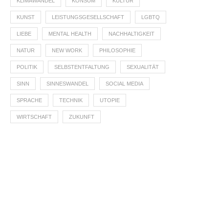
KLIMAWANDEL
KONSUM
KULTUR
KUNST
LEISTUNGSGESELLSCHAFT
LGBTQ
LIEBE
MENTAL HEALTH
NACHHALTIGKEIT
NATUR
NEW WORK
PHILOSOPHIE
POLITIK
SELBSTENTFALTUNG
SEXUALITÄT
SINN
SINNESWANDEL
SOCIAL MEDIA
SPRACHE
TECHNIK
UTOPIE
WIRTSCHAFT
ZUKUNFT