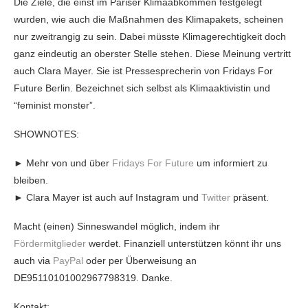
Die Ziele, die einst im Pariser Klimaabkommen festgelegt
wurden, wie auch die Maßnahmen des Klimapakets, scheinen
nur zweitrangig zu sein. Dabei müsste Klimagerechtigkeit doch
ganz eindeutig an oberster Stelle stehen. Diese Meinung vertritt
auch Clara Mayer. Sie ist Pressesprecherin von Fridays For
Future Berlin. Bezeichnet sich selbst als Klimaaktivistin und
“feminist monster”.
SHOWNOTES:
► Mehr von und über
Fridays For Future
um informiert zu
bleiben.
► Clara Mayer ist auch auf Instagram und
Twitter
präsent.
Macht (einen) Sinneswandel möglich, indem ihr
Fördermitglieder
werdet. Finanziell unterstützen könnt ihr uns
auch via
PayPal
oder per Überweisung an
DE95110101002967798319. Danke.
Kontakt: