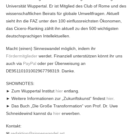
Universität Wuppertal. Er ist Mitglied des Club of Rome und des
wissenschaftlichen Beirats für globale Umweltfragen. Aktuell
sieht ihn die FAZ unter den 100 einflussreichsten Ökonomen,
das Cicero-Ranking zählt ihn aktuell zu den 500 wichtigsten
deutschsprachigen Intellektuellen.
Macht (einen) Sinneswandel möglich, indem ihr
Fördermitglieder
werdet. Finanziell unterstützen könnt ihr uns
auch via
PayPal
oder per Überweisung an
DE95110101002967798319. Danke.
SHOWNOTES:
► Zum Wuppertal Institut
hier
entlang.
► Weitere Informationen zur „Zukunftskunst“ findest
hier
.
► Das Buch „Die Große Transformation“ von Prof. Dr. Uwe
Schneidewind kannst du
hier
erwerben.
Kontakt:
✉
redaktion@sinneswandel.art