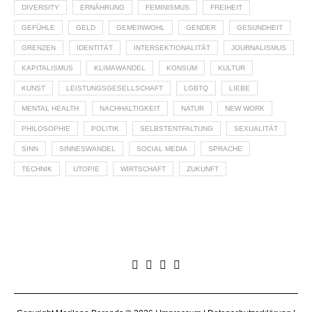
DIVERSITY
ERNÄHRUNG
FEMINISMUS
FREIHEIT
GEFÜHLE
GELD
GEMEINWOHL
GENDER
GESUNDHEIT
GRENZEN
IDENTITÄT
INTERSEKTIONALITÄT
JOURNALISMUS
KAPITALISMUS
KLIMAWANDEL
KONSUM
KULTUR
KUNST
LEISTUNGSGESELLSCHAFT
LGBTQ
LIEBE
MENTAL HEALTH
NACHHALTIGKEIT
NATUR
NEW WORK
PHILOSOPHIE
POLITIK
SELBSTENTFALTUNG
SEXUALITÄT
SINN
SINNESWANDEL
SOCIAL MEDIA
SPRACHE
TECHNIK
UTOPIE
WIRTSCHAFT
ZUKUNFT