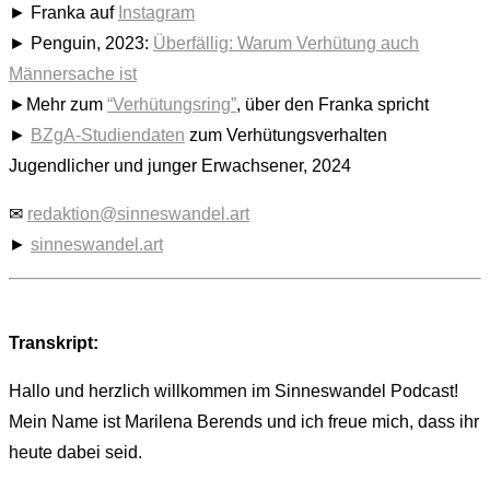
► Franka auf
Instagram
► Penguin, 2023:
Überfällig: Warum Verhütung auch
Männersache ist
►Mehr zum
“Verhütungsring”
, über den Franka spricht
►
BZgA-Studiendaten
zum Verhütungsverhalten
Jugendlicher und junger Erwachsener, 2024
✉
redaktion@sinneswandel.art
►
sinneswandel.art
Transkript:
Hallo und herzlich willkommen im Sinneswandel Podcast!
Mein Name ist Marilena Berends und ich freue mich, dass ihr
heute dabei seid.