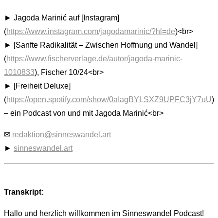
► Jagoda Marinić auf [Instagram]
(
https://www.instagram.com/jagodamarinic/?hl=de
)<br>
► [Sanfte Radikalität – Zwischen Hoffnung und Wandel]
(
https://www.fischerverlage.de/autor/jagoda-marinic-
1010833
), Fischer 10/24<br>
► [Freiheit Deluxe]
(
https://open.spotify.com/show/0aIagBYLSXZ9UPFC3jY7uU
)
– ein Podcast von und mit Jagoda Marinić<br>
✉
redaktion@sinneswandel.art
►
sinneswandel.art
Transkript:
Hallo und herzlich willkommen im Sinneswandel Podcast!