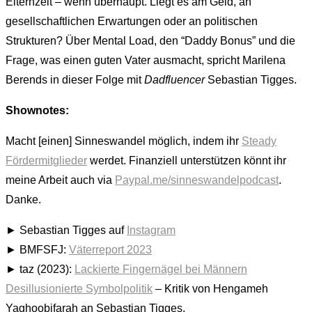
Elternzeit – wenn überhaupt. Liegt es am Geld, an
gesellschaftlichen Erwartungen oder an politischen
Strukturen? Über Mental Load, den “Daddy Bonus” und die
Frage, was einen guten Vater ausmacht, spricht Marilena
Berends in dieser Folge mit
Dadfluencer
Sebastian Tigges.
Shownotes:
Macht [einen] Sinneswandel möglich, indem ihr
Steady
Fördermitglieder
werdet. Finanziell unterstützen könnt ihr
meine Arbeit auch via
Paypal.me/sinneswandelpodcast
.
Danke.
► Sebastian Tigges auf
Instagram
► BMFSFJ:
Väterreport 2023
► taz (2023):
Lackierte Fingernägel bei Männern
Desillusionierte Symbolpolitik
– Kritik von Hengameh
Yaghoobifarah an Sebastian Tigges.