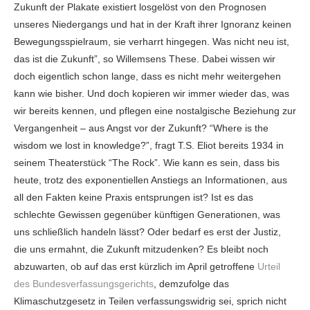
Zukunft der Plakate existiert losgelöst von den Prognosen
unseres Niedergangs und hat in der Kraft ihrer Ignoranz keinen
Bewegungsspielraum, sie verharrt hingegen. Was nicht neu ist,
das ist die Zukunft”, so Willemsens These. Dabei wissen wir
doch eigentlich schon lange, dass es nicht mehr weitergehen
kann wie bisher. Und doch kopieren wir immer wieder das, was
wir bereits kennen, und pflegen eine nostalgische Beziehung zur
Vergangenheit – aus Angst vor der Zukunft? “Where is the
wisdom we lost in knowledge?”, fragt T.S. Eliot bereits 1934 in
seinem Theaterstück “The Rock”. Wie kann es sein, dass bis
heute, trotz des exponentiellen Anstiegs an Informationen, aus
all den Fakten keine Praxis entsprungen ist? Ist es das
schlechte Gewissen gegenüber künftigen Generationen, was
uns schließlich handeln lässt? Oder bedarf es erst der Justiz,
die uns ermahnt, die Zukunft mitzudenken? Es bleibt noch
abzuwarten, ob auf das erst kürzlich im April getroffene
Urteil
des Bundesverfassungsgerichts
, demzufolge das
Klimaschutzgesetz in Teilen verfassungswidrig sei, sprich nicht