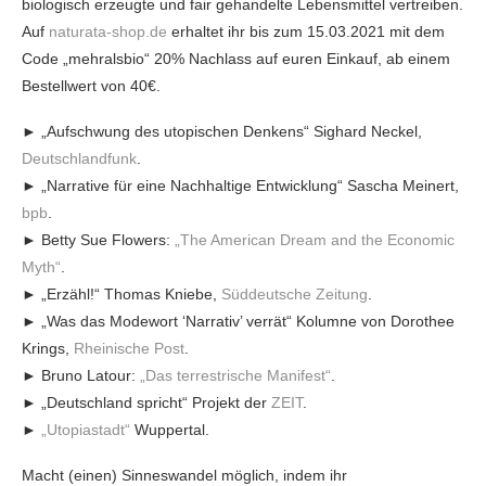
biologisch erzeugte und fair gehandelte Lebensmittel vertreiben.
Auf
naturata-shop.de
erhaltet ihr bis zum 15.03.2021 mit dem
Code „mehralsbio“ 20% Nachlass auf euren Einkauf, ab einem
Bestellwert von 40€.
► „Aufschwung des utopischen Denkens“ Sighard Neckel,
Deutschlandfunk
.
► „Narrative für eine Nachhaltige Entwicklung“ Sascha Meinert,
bpb
.
► Betty Sue Flowers:
„The American Dream and the Economic
Myth“
.
► „Erzähl!“ Thomas Kniebe,
Süddeutsche Zeitung
.
► „Was das Modewort ‘Narrativ’ verrät“ Kolumne von Dorothee
Krings,
Rheinische Post
.
► Bruno Latour:
„Das terrestrische Manifest“
.
► „Deutschland spricht“ Projekt der
ZEIT
.
►
„Utopiastadt“
Wuppertal.
Macht (einen) Sinneswandel möglich, indem ihr