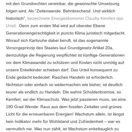
mit den Grundrechten vereinbar, die gewünschte Umsetzung
folgen wird. Als “Zeitenwende. Bahnbrechend. Und wirklich
historisch”,
bezeichnete Energieökonomin Claudia Kemfert das
Urteil
. Denn zum ersten Mal wird auf oberster Ebene
Generationengerechtigkeit in puncto Klima juristisch mitgedacht.
Worauf sich Karlsruhe dabei beruft, ist das sogenannte
Vorsorgeprinzip des Staates laut Grundgesetz Artikel 20a,
demzufolge die Regierung verpflichtet ist künftige Generationen
vor dem Klimawandel zu schützen und Kosten nicht unnötig auf
unsere Enkelkinder schieben darf. Das Urteil konsequent zu
Ende gedacht bedeutet: Rasches Handeln ist erforderlich.
Nichtstun oder einfach so weitermachen wie bisher, ist deutlich
teurer als endlich zu Handeln. Die wahre Schuldenbremse, so
Kemfert, sei der Klimaschutz. Was jetzt passieren muss, sei eine
180 Grad Wende: Raus aus dem fossilen Zeitalter und grünes
Licht für die erneuerbaren Energien! Wachstum allein, ist längst
kein Indikator mehr für Wohlstand und Zufriedenheit – war es
vermutlich nie. Was nun zählt, ist Wachstum enkeltauglich zu