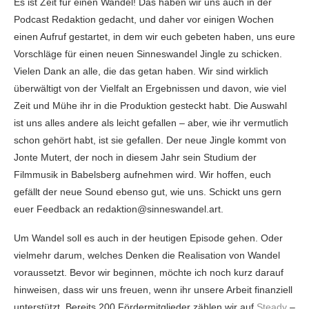
Es ist Zeit für einen Wandel! Das haben wir uns auch in der
Podcast Redaktion gedacht, und daher vor einigen Wochen
einen Aufruf gestartet, in dem wir euch gebeten haben, uns eure
Vorschläge für einen neuen Sinneswandel Jingle zu schicken.
Vielen Dank an alle, die das getan haben. Wir sind wirklich
überwältigt von der Vielfalt an Ergebnissen und davon, wie viel
Zeit und Mühe ihr in die Produktion gesteckt habt. Die Auswahl
ist uns alles andere als leicht gefallen – aber, wie ihr vermutlich
schon gehört habt, ist sie gefallen. Der neue Jingle kommt von
Jonte Mutert, der noch in diesem Jahr sein Studium der
Filmmusik in Babelsberg aufnehmen wird. Wir hoffen, euch
gefällt der neue Sound ebenso gut, wie uns. Schickt uns gern
euer Feedback an redaktion@sinneswandel.art.
Um Wandel soll es auch in der heutigen Episode gehen. Oder
vielmehr darum, welches Denken die Realisation von Wandel
voraussetzt. Bevor wir beginnen, möchte ich noch kurz darauf
hinweisen, dass wir uns freuen, wenn ihr unsere Arbeit finanziell
unterstützt. Bereits 200 Fördermitglieder zählen wir auf
Steady
–