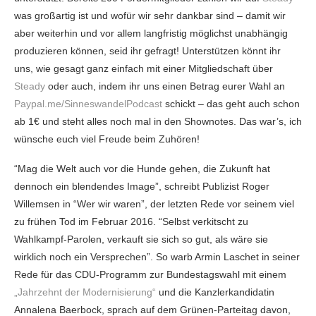
was großartig ist und wofür wir sehr dankbar sind – damit wir
aber weiterhin und vor allem langfristig möglichst unabhängig
produzieren können, seid ihr gefragt! Unterstützen könnt ihr
uns, wie gesagt ganz einfach mit einer Mitgliedschaft über
Steady
oder auch, indem ihr uns einen Betrag eurer Wahl an
Paypal.me/SinneswandelPodcast
schickt – das geht auch schon
ab 1€ und steht alles noch mal in den Shownotes. Das war’s, ich
wünsche euch viel Freude beim Zuhören!
“Mag die Welt auch vor die Hunde gehen, die Zukunft hat
dennoch ein blendendes Image”, schreibt Publizist Roger
Willemsen in “Wer wir waren”, der letzten Rede vor seinem viel
zu frühen Tod im Februar 2016. “Selbst verkitscht zu
Wahlkampf-Parolen, verkauft sie sich so gut, als wäre sie
wirklich noch ein Versprechen”. So warb Armin Laschet in seiner
Rede für das CDU-Programm zur Bundestagswahl mit einem
„Jahrzehnt der Modernisierung“
und die Kanzlerkandidatin
Annalena Baerbock, sprach auf dem Grünen-Parteitag davon,