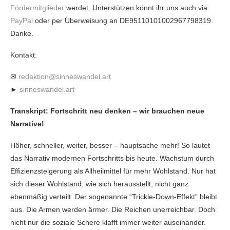
Fördermitglieder
werdet. Unterstützen könnt ihr uns auch via
PayPal
oder per Überweisung an DE95110101002967798319.
Danke.
Kontakt:
✉
redaktion@sinneswandel.art
►
sinneswandel.art
Transkript: Fortschritt neu denken – wir brauchen neue
Narrative!
Höher, schneller, weiter, besser – hauptsache mehr! So lautet
das Narrativ modernen Fortschritts bis heute. Wachstum durch
Effizienzsteigerung als Allheilmittel für mehr Wohlstand. Nur hat
sich dieser Wohlstand, wie sich herausstellt, nicht ganz
ebenmäßig verteilt. Der sogenannte “Trickle-Down-Effekt” bleibt
aus. Die Armen werden ärmer. Die Reichen unerreichbar. Doch
nicht nur die soziale Schere klafft immer weiter auseinander.