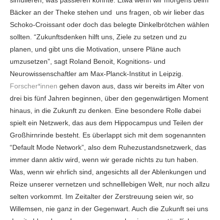
simulieren, was passieren könnte. Etwa wenn wir morgens beim
Bäcker an der Theke stehen und uns fragen, ob wir lieber das
Schoko-Croissant oder doch das belegte Dinkelbrötchen wählen
sollten. “Zukunftsdenken hilft uns, Ziele zu setzen und zu
planen, und gibt uns die Motivation, unsere Pläne auch
umzusetzen”, sagt Roland Benoit, Kognitions- und
Neurowissenschaftler am Max-Planck-Institut in Leipzig.
Forscher*innen
gehen davon aus, dass wir bereits im Alter von
drei bis fünf Jahren beginnen, über den gegenwärtigen Moment
hinaus, in die Zukunft zu denken. Eine besondere Rolle dabei
spielt ein Netzwerk, das aus dem Hippocampus und Teilen der
Großhirnrinde besteht. Es überlappt sich mit dem sogenannten
“Default Mode Network”, also dem Ruhezustandsnetzwerk, das
immer dann aktiv wird, wenn wir gerade nichts zu tun haben.
Was, wenn wir ehrlich sind, angesichts all der Ablenkungen und
Reize unserer vernetzen und schnelllebigen Welt, nur noch allzu
selten vorkommt. Im Zeitalter der Zerstreuung seien wir, so
Willemsen, nie ganz in der Gegenwart. Auch die Zukunft sei uns