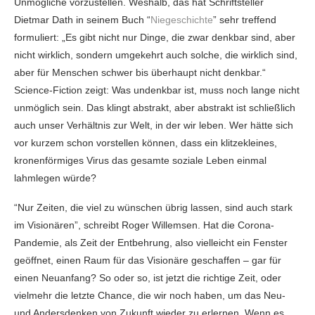
Unmögliche vorzustellen. Weshalb, das hat Schriftsteller
Dietmar Dath in seinem Buch “
Niegeschichte
” sehr treffend
formuliert: „Es gibt nicht nur Dinge, die zwar denkbar sind, aber
nicht wirklich, sondern umgekehrt auch solche, die wirklich sind,
aber für Menschen schwer bis überhaupt nicht denkbar.“
Science-Fiction zeigt: Was undenkbar ist, muss noch lange nicht
unmöglich sein. Das klingt abstrakt, aber abstrakt ist schließlich
auch unser Verhältnis zur Welt, in der wir leben. Wer hätte sich
vor kurzem schon vorstellen können, dass ein klitzekleines,
kronenförmiges Virus das gesamte soziale Leben einmal
lahmlegen würde?
“Nur Zeiten, die viel zu wünschen übrig lassen, sind auch stark
im Visionären”, schreibt Roger Willemsen. Hat die Corona-
Pandemie, als Zeit der Entbehrung, also vielleicht ein Fenster
geöffnet, einen Raum für das Visionäre geschaffen – gar für
einen Neuanfang? So oder so, ist jetzt die richtige Zeit, oder
vielmehr die letzte Chance, die wir noch haben, um das Neu-
und Andersdenken von Zukunft wieder zu erlernen. Wenn es