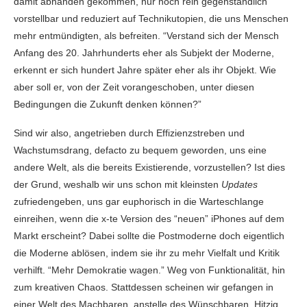
damit abhanden gekommen, nur noch rein gegenständlich
vorstellbar und reduziert auf Technikutopien, die uns Menschen
mehr entmündigten, als befreiten. “Verstand sich der Mensch
Anfang des 20. Jahrhunderts eher als Subjekt der Moderne,
erkennt er sich hundert Jahre später eher als ihr Objekt. Wie
aber soll er, von der Zeit vorangeschoben, unter diesen
Bedingungen die Zukunft denken können?”
Sind wir also, angetrieben durch Effizienzstreben und
Wachstumsdrang, defacto zu bequem geworden, uns eine
andere Welt, als die bereits Existierende, vorzustellen? Ist dies
der Grund, weshalb wir uns schon mit kleinsten
Updates
zufriedengeben, uns gar euphorisch in die Warteschlange
einreihen, wenn die x-te Version des “neuen” iPhones auf dem
Markt erscheint? Dabei sollte die Postmoderne doch eigentlich
die Moderne ablösen, indem sie ihr zu mehr Vielfalt und Kritik
verhilft. “Mehr Demokratie wagen.” Weg von Funktionalität, hin
zum kreativen Chaos. Stattdessen scheinen wir gefangen in
einer Welt des Machbaren, anstelle des Wünschbaren. Hitzig